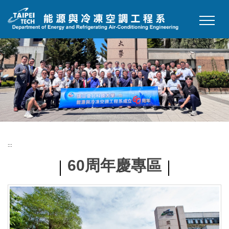
跳
到
主
要
內
容
區
:::
60周年慶專區