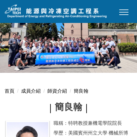
跳
到
主
要
內
容
區
首頁
成員介紹
師資介紹
簡良翰
簡良翰
職稱：特聘教授兼機電學院院長
學歷：美國賓州州立大學 機械所博