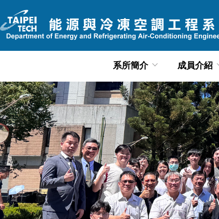
跳
到
主
要
內
系所簡介
成員介紹
容
區