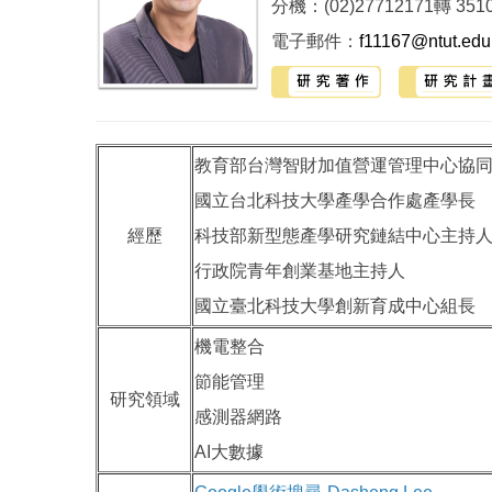
分機：(02)27712171轉 351
電子郵件：
f11167@ntut.edu
教育部台灣智財加值營運管理中心協
國立台北科技大學產學合作處產學長
經歷
科技部新型態產學研究鏈結中心主持
行政院青年創業基地主持人
國立臺北科技大學創新育成中心組長
機電整合
節能管理
研究領域
感測器網路
AI大數據