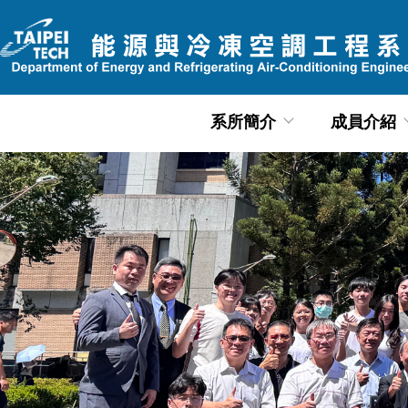
跳
到
主
要
內
系所簡介
成員介紹
容
區