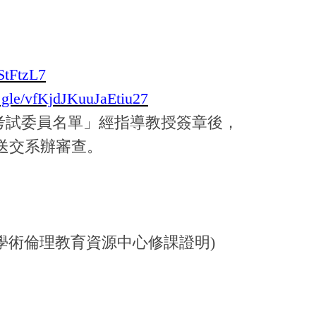
StFtzL7
s.gle/vfKjdJKuuJaEtiu27
考試委員名單」經指導教授簽章後，
送交系辦審查。
灣學術倫理教育資源中心修課證明)